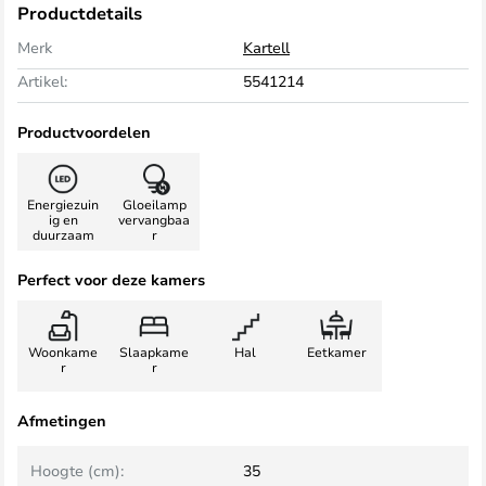
Productdetails
Merk
Kartell
Artikel:
5541214
Productvoordelen
Energiezuin
Gloeilamp
ig en
vervangbaa
duurzaam
r
Perfect voor deze kamers
Woonkame
Slaapkame
Hal
Eetkamer
r
r
Afmetingen
Hoogte (cm):
35