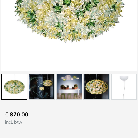
Ga
€ 870,00
naar
incl. btw
het
begin