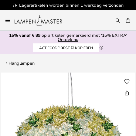
Lagerartikelen worden binnen 1 werkdag verzonden
Ga
naar
de
16% vanaf € 89
op artikelen gemarkeerd met ‘16% EXTRA’
inhoud
EN
Ontdek nu
ACTIECODE:
BEST
KOPIËREN
Hanglampen
Ga
naar
het
einde
van
de
afbeeldingen-
gallerij