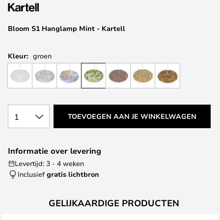
van
de
afbeeldingen-
Bloom S1 Hanglamp Mint - Kartell
gallerij
Kleur:
groen
1
TOEVOEGEN AAN JE WINKELWAGEN
Informatie over levering
Levertijd: 3 - 4 weken
Inclusief
gratis lichtbron
GELIJKAARDIGE PRODUCTEN