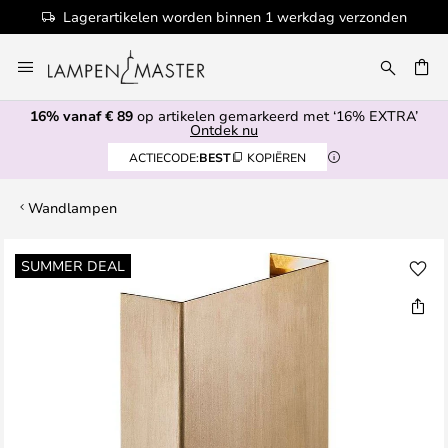
Lagerartikelen worden binnen 1 werkdag verzonden
Ga
naar
de
16% vanaf € 89
op artikelen gemarkeerd met ‘16% EXTRA’
inhoud
EN
Ontdek nu
ACTIECODE:
BEST
KOPIËREN
Wandlampen
Ga
SUMMER DEAL
naar
het
einde
van
de
afbeeldingen-
gallerij