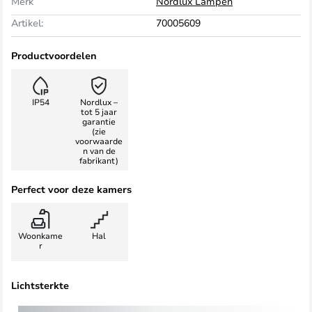
Merk
Nordlux Lampen
Artikel:
70005609
Productvoordelen
IP54
Nordlux –
tot 5 jaar
garantie
(zie
voorwaarde
n van de
fabrikant)
Perfect voor deze kamers
Woonkame
Hal
r
Lichtsterkte