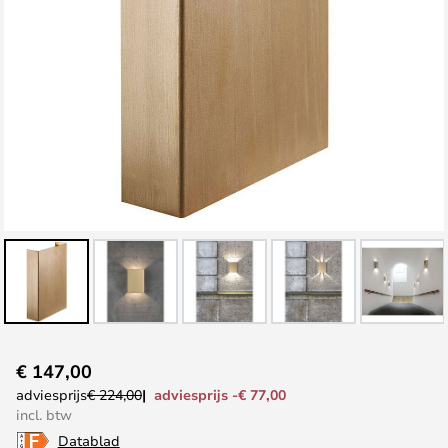
Ga
€ 147,00
naar
adviesprijs -€ 77,00
adviesprijs
€ 224,00
het
incl. btw
begin
Datablad