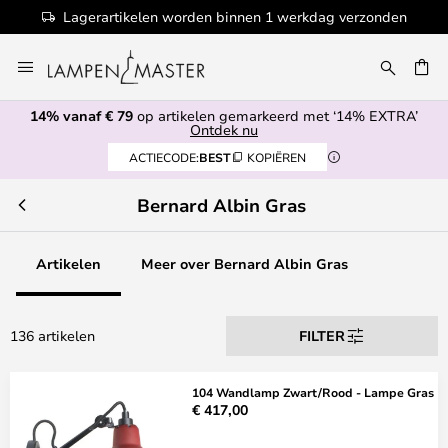
nden
100+ designermerken
Ga
naar
de
14% vanaf € 79
op artikelen gemarkeerd met ‘14% EXTRA’
inhoud
EN
Ontdek nu
ACTIECODE:
BEST
KOPIËREN
Bernard Albin Gras
Artikelen
Meer over Bernard Albin Gras
136 artikelen
FILTER
104 Wandlamp Zwart/Rood - Lampe Gras
€ 417,00