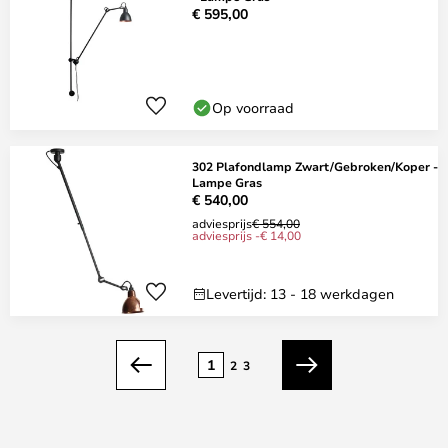
€ 595,00
Op voorraad
302 Plafondlamp Zwart/Gebroken/Koper -
Lampe Gras
€ 540,00
adviesprijs
€ 554,00
adviesprijs -€ 14,00
Levertijd: 13 - 18 werkdagen
Pagina
1
2
3
Vorige
Volgende