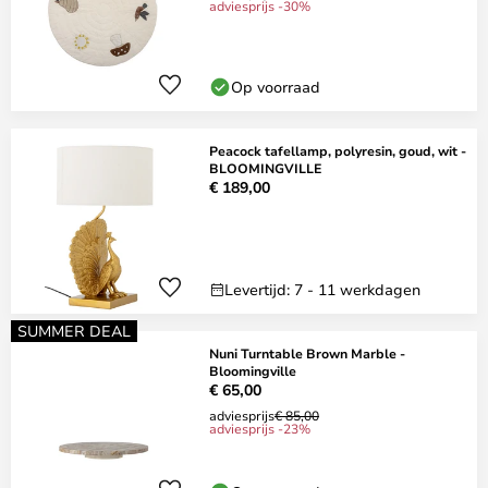
adviesprijs -30%
Op voorraad
Peacock tafellamp, polyresin, goud, wit -
BLOOMINGVILLE
€ 189,00
Levertijd: 7 - 11 werkdagen
SUMMER DEAL
Nuni Turntable Brown Marble -
Bloomingville
€ 65,00
adviesprijs
€ 85,00
adviesprijs -23%