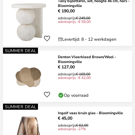
Tally bijzettafel, wit, hoogte 46 cm, hars -
Bloomingville
€ 190,00
adviesprijs
€ 249,00
adviesprijs -€ 59,00
Levertijd: 8 - 12 werkdagen
SUMMER DEAL
Denton Vloerkleed Brown/Wool -
Bloomingville
€ 127,00
adviesprijs
€ 169,00
adviesprijs -€ 42,00
Op voorraad
SUMMER DEAL
Ingolf vaas bruin glas - Bloomingville
€ 45,00
adviesprijs
€ 62,00
adviesprijs -27%