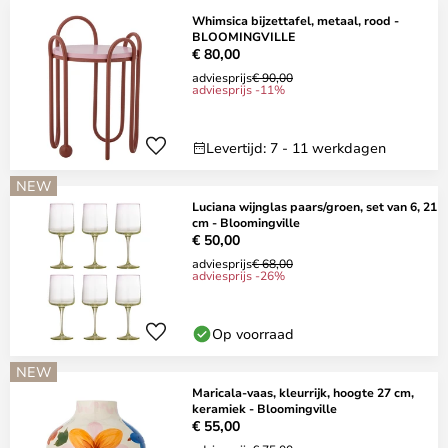
Whimsica bijzettafel, metaal, rood -
BLOOMINGVILLE
€ 80,00
adviesprijs
€ 90,00
adviesprijs -11%
Levertijd: 7 - 11 werkdagen
NEW
Luciana wijnglas paars/groen, set van 6, 21
cm - Bloomingville
€ 50,00
adviesprijs
€ 68,00
adviesprijs -26%
Op voorraad
NEW
Maricala-vaas, kleurrijk, hoogte 27 cm,
keramiek - Bloomingville
€ 55,00