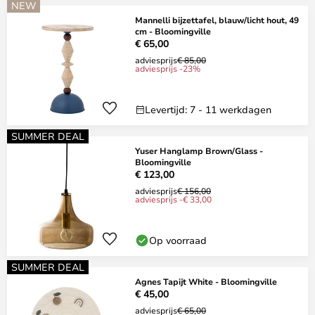
NEW
Mannelli bijzettafel, blauw/licht hout, 49
cm - Bloomingville
€ 65,00
adviesprijs
€ 85,00
adviesprijs -23%
Levertijd: 7 - 11 werkdagen
SUMMER DEAL
Yuser Hanglamp Brown/Glass -
Bloomingville
€ 123,00
adviesprijs
€ 156,00
adviesprijs -€ 33,00
Op voorraad
SUMMER DEAL
Agnes Tapijt White - Bloomingville
€ 45,00
adviesprijs
€ 65,00