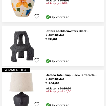
adviesprijs
€ 75,00
adviesprijs -26%
Op voorraad
Ombra beeldhouwwerk Black -
Bloomingville
€ 68,00
Op voorraad
SUMMER DEAL
Matheo Tafellamp Black/Terracotta -
Bloomingville
€ 124,00
adviesprijs
€ 169,00
adviesprijs -€ 45,00
Op voorraad