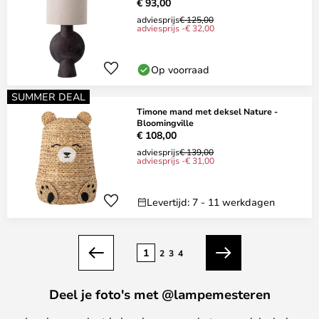
€ 93,00
adviesprijs
€ 125,00
adviesprijs -€ 32,00
Op voorraad
SUMMER DEAL
Timone mand met deksel Nature -
Bloomingville
€ 108,00
adviesprijs
€ 139,00
adviesprijs -€ 31,00
Levertijd: 7 - 11 werkdagen
Pagina
1
2
3
4
Vorige
Volgende
Deel je foto's met @lampemesteren