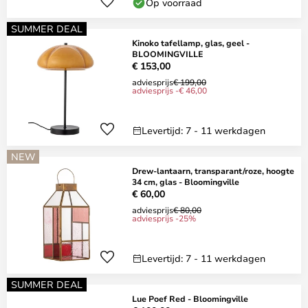
Op voorraad
SUMMER DEAL
Kinoko tafellamp, glas, geel -
BLOOMINGVILLE
€ 153,00
adviesprijs
€ 199,00
adviesprijs -€ 46,00
Levertijd: 7 - 11 werkdagen
NEW
Drew-lantaarn, transparant/roze, hoogte
34 cm, glas - Bloomingville
€ 60,00
adviesprijs
€ 80,00
adviesprijs -25%
Levertijd: 7 - 11 werkdagen
SUMMER DEAL
Lue Poef Red - Bloomingville