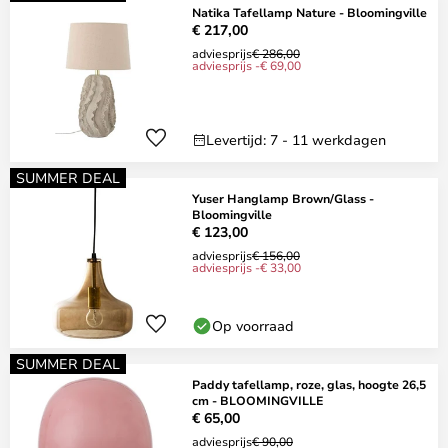
Natika Tafellamp Nature - Bloomingville
€ 217,00
adviesprijs
€ 286,00
adviesprijs -€ 69,00
Levertijd: 7 - 11 werkdagen
SUMMER DEAL
Yuser Hanglamp Brown/Glass -
Bloomingville
€ 123,00
adviesprijs
€ 156,00
adviesprijs -€ 33,00
Op voorraad
SUMMER DEAL
Paddy tafellamp, roze, glas, hoogte 26,5
cm - BLOOMINGVILLE
€ 65,00
adviesprijs
€ 90,00