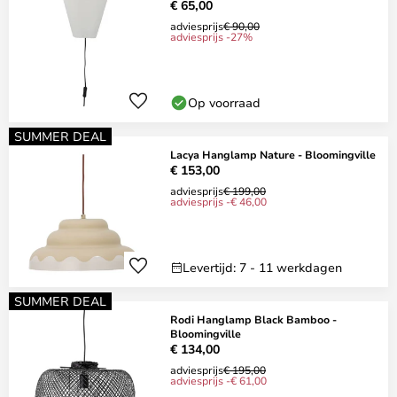
€ 65,00
adviesprijs
€ 90,00
adviesprijs -27%
Op voorraad
SUMMER DEAL
Lacya Hanglamp Nature - Bloomingville
€ 153,00
adviesprijs
€ 199,00
adviesprijs -€ 46,00
Levertijd: 7 - 11 werkdagen
SUMMER DEAL
Rodi Hanglamp Black Bamboo -
Bloomingville
€ 134,00
adviesprijs
€ 195,00
adviesprijs -€ 61,00