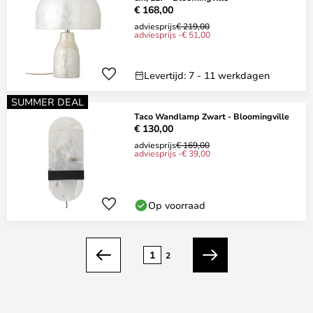
€ 168,00
adviesprijs
€ 219,00
adviesprijs -€ 51,00
Levertijd: 7 - 11 werkdagen
SUMMER DEAL
Taco Wandlamp Zwart - Bloomingville
€ 130,00
adviesprijs
€ 169,00
adviesprijs -€ 39,00
Op voorraad
Pagina
1
2
Vorige
Volgende