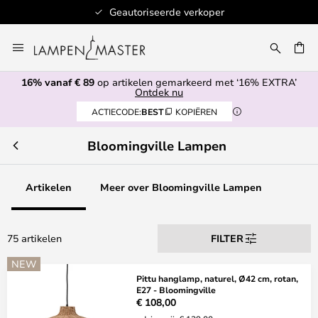
Geautoriseerde verkoper
Ga
naar
de
16% vanaf € 89
op artikelen gemarkeerd met ‘16% EXTRA’
inhoud
EN
Ontdek nu
ACTIECODE:
BEST
KOPIËREN
Bloomingville Lampen
Artikelen
Meer over Bloomingville Lampen
75 artikelen
FILTER
NEW
Pittu hanglamp, naturel, Ø42 cm, rotan,
E27 - Bloomingville
€ 108,00