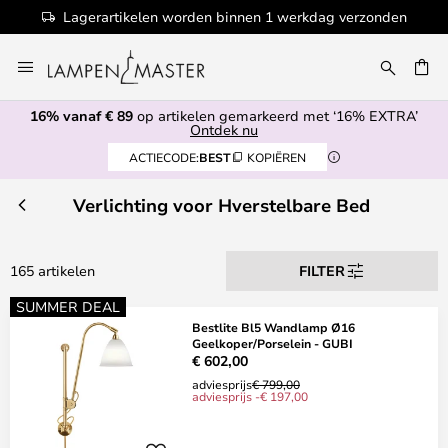
n 1 werkdag verzonden
100+ designermerk
Ga
naar
de
16% vanaf € 89
op artikelen gemarkeerd met ‘16% EXTRA’
inhoud
EN
Ontdek nu
ACTIECODE:
BEST
KOPIËREN
Verlichting voor Hverstelbare Bed
165 artikelen
FILTER
SUMMER DEAL
Bestlite Bl5 Wandlamp Ø16
Geelkoper/Porselein - GUBI
€ 602,00
adviesprijs
€ 799,00
adviesprijs -€ 197,00