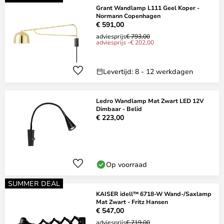
Grant Wandlamp L111 Geel Koper -
Normann Copenhagen
€ 591,00
adviesprijs
€ 793,00
adviesprijs -€ 202,00
Levertijd: 8 - 12 werkdagen
Ledro Wandlamp Mat Zwart LED 12V
Dimbaar - Belid
€ 223,00
Op voorraad
SUMMER DEAL
KAISER idell™ 6718-W Wand-/Saxlamp
Mat Zwart - Fritz Hansen
€ 547,00
adviesprijs
€ 719,00