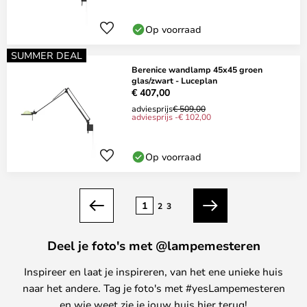
Op voorraad
SUMMER DEAL
Berenice wandlamp 45x45 groen
glas/zwart - Luceplan
€ 407,00
adviesprijs
€ 509,00
adviesprijs -€ 102,00
Op voorraad
Pagina
1
2
3
Vorige
Volgende
Deel je foto's met @lampemesteren
Inspireer en laat je inspireren, van het ene unieke huis
naar het andere. Tag je foto's met #yesLampemesteren
en wie weet zie je jouw huis hier terug!