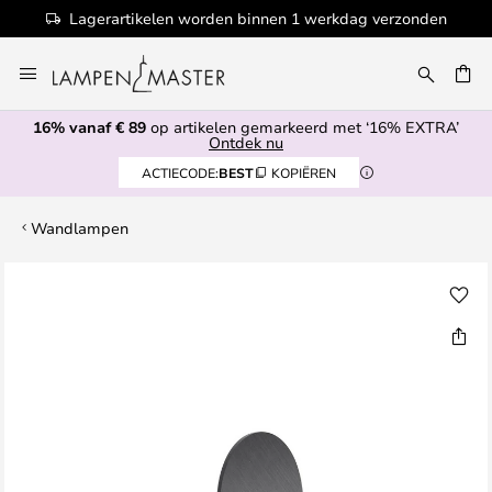
Lagerartikelen worden binnen 1 werkdag verzonden
Ga
naar
de
16% vanaf € 89
op artikelen gemarkeerd met ‘16% EXTRA’
inhoud
EN
Ontdek nu
ACTIECODE:
BEST
KOPIËREN
Wandlampen
Ga
naar
het
einde
van
de
afbeeldingen-
gallerij