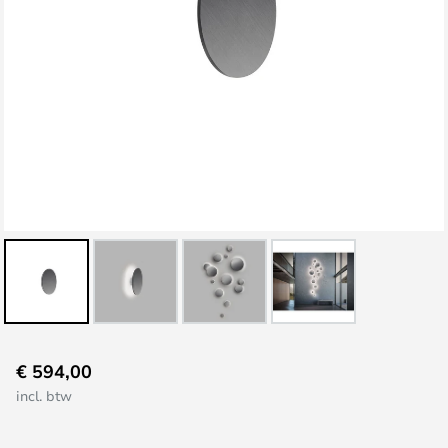
Ga
€ 594,00
naar
incl. btw
het
begin