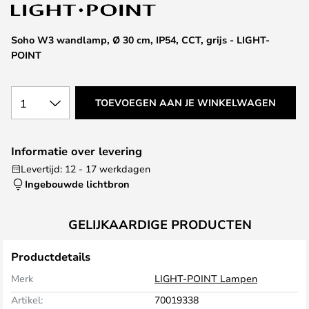
van
de
afbeeldingen-
Soho W3 wandlamp, Ø 30 cm, IP54, CCT, grijs - LIGHT-
gallerij
POINT
1
TOEVOEGEN AAN JE WINKELWAGEN
Informatie over levering
Levertijd: 12 - 17 werkdagen
Ingebouwde lichtbron
GELIJKAARDIGE PRODUCTEN
Productdetails
Merk
LIGHT-POINT Lampen
Artikel:
70019338