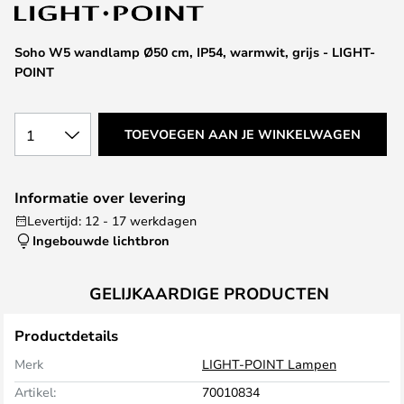
van
de
afbeeldingen-
Soho W5 wandlamp Ø50 cm, IP54, warmwit, grijs - LIGHT-
gallerij
POINT
1
TOEVOEGEN AAN JE WINKELWAGEN
Informatie over levering
Levertijd: 12 - 17 werkdagen
Ingebouwde lichtbron
GELIJKAARDIGE PRODUCTEN
Productdetails
Merk
LIGHT-POINT Lampen
Artikel:
70010834