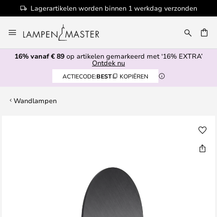
Lagerartikelen worden binnen 1 werkdag verzonden
Ga
naar
de
16% vanaf € 89
op artikelen gemarkeerd met ‘16% EXTRA’
inhoud
EN
Ontdek nu
ACTIECODE:
BEST
KOPIËREN
Wandlampen
Ga
naar
het
einde
van
de
afbeeldingen-
gallerij