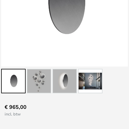
Ga
€ 965,00
naar
incl. btw
het
begin