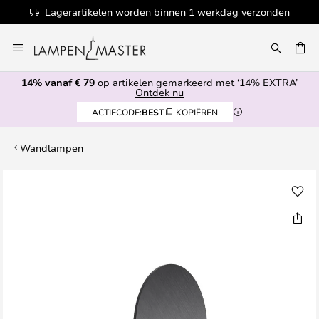
Lagerartikelen worden binnen 1 werkdag verzonden
Ga
naar
de
14% vanaf € 79
op artikelen gemarkeerd met ‘14% EXTRA’
inhoud
EN
Ontdek nu
ACTIECODE:
BEST
KOPIËREN
Wandlampen
Ga
naar
het
einde
van
de
afbeeldingen-
gallerij