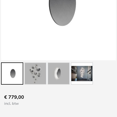
Ga
€ 779,00
naar
incl. btw
het
begin