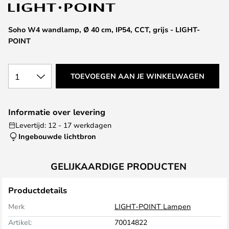
van
de
afbeeldingen-
Soho W4 wandlamp, Ø 40 cm, IP54, CCT, grijs - LIGHT-
gallerij
POINT
1
TOEVOEGEN AAN JE WINKELWAGEN
Informatie over levering
Levertijd: 12 - 17 werkdagen
Ingebouwde lichtbron
GELIJKAARDIGE PRODUCTEN
Productdetails
Merk
LIGHT-POINT Lampen
Artikel:
70014822